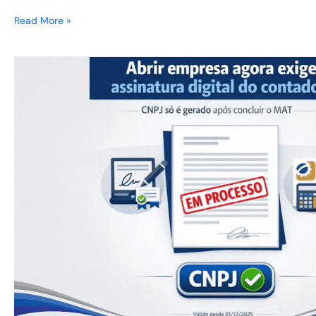
Read More »
Abrir
empresa
agora
exige
assinatura
digital
do
contador