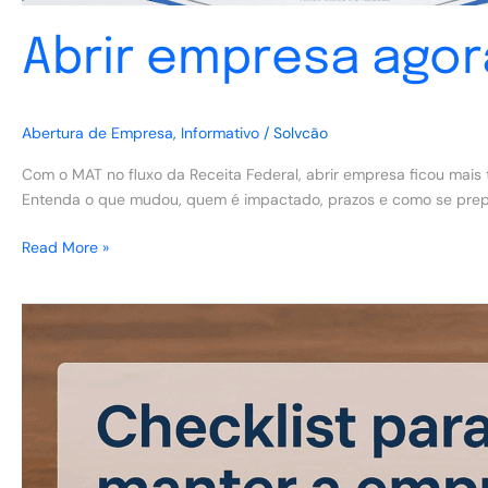
Abrir empresa agora
Abertura de Empresa
,
Informativo
/
Solvcão
Com o MAT no fluxo da Receita Federal, abrir empresa ficou mais 
Entenda o que mudou, quem é impactado, prazos e como se prepar
Read More »
Checklist
para
manter
a
empresa
em
dia