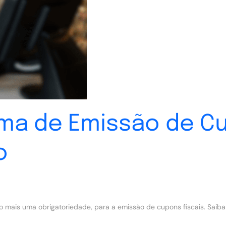
ma de Emissão de Cu
o
 mais uma obrigatoriedade, para a emissão de cupons fiscais. Saiba