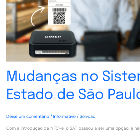
no
Estado
de
São
Paulo
Mudanças no Siste
Estado de São Paul
Deixe um comentário
/
Informativo
/
Solvcão
Com a introdução da NFC-e, o SAT passou a ser uma opção, e não