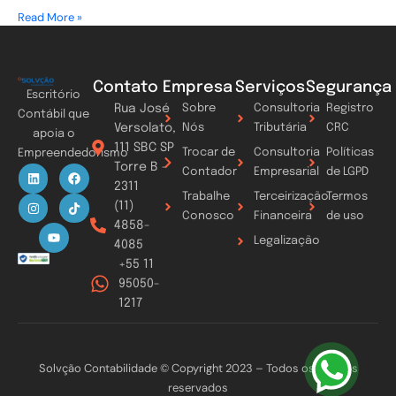
Read More »
Contato
Empresa
Serviços
Segurança
Escritório
Rua José
Sobre
Consultoria
Registro
Contábil que
Versolato,
Nós
Tributária
CRC
apoia o
111 SBC SP
Trocar de
Consultoria
Políticas
Empreendedorismo
Torre B -
L
I
Y
F
T
Contador
Empresarial
de LGPD
i
n
o
a
i
2311
n
s
u
c
k
Trabalhe
Terceirização
Termos
k
t
t
e
t
(11)
Conosco
Financeira
de uso
e
a
u
b
o
4858-
d
g
b
o
k
Legalização
i
r
e
o
4085
n
a
k
+55 11
m
95050-
1217
Solvção Contabilidade © Copyright 2023 – Todos os direitos
reservados