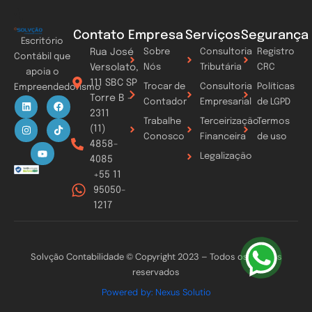
Contato
Empresa
Serviços
Segurança
Escritório
Rua José
Sobre
Consultoria
Registro
Contábil que
Versolato,
Nós
Tributária
CRC
apoia o
111 SBC SP
Trocar de
Consultoria
Políticas
Empreendedorismo
Torre B -
L
I
Y
F
T
Contador
Empresarial
de LGPD
i
n
o
a
i
2311
n
s
u
c
k
Trabalhe
Terceirização
Termos
k
t
t
e
t
(11)
Conosco
Financeira
de uso
e
a
u
b
o
4858-
d
g
b
o
k
Legalização
i
r
e
o
4085
n
a
k
+55 11
m
95050-
1217
Solvção Contabilidade © Copyright 2023 – Todos os direitos
reservados
Powered by: Nexus Solutio