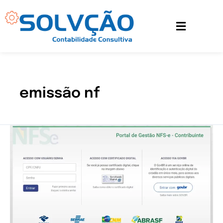
Ir
para
o
conteúdo
emissão nf
Emissão
de
NFS-
e
MEI