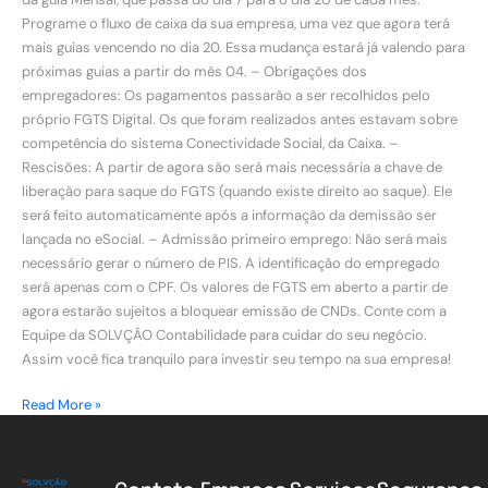
Programe o fluxo de caixa da sua empresa, uma vez que agora terá
mais guias vencendo no dia 20. Essa mudança estará já valendo para
próximas guias a partir do mês 04. – Obrigações dos
empregadores: Os pagamentos passarão a ser recolhidos pelo
próprio FGTS Digital. Os que foram realizados antes estavam sobre
competência do sistema Conectividade Social, da Caixa. –
Rescisões: A partir de agora são será mais necessária a chave de
liberação para saque do FGTS (quando existe direito ao saque). Ele
será feito automaticamente após a informação da demissão ser
lançada no eSocial. – Admissão primeiro emprego: Não será mais
necessário gerar o número de PIS. A identificação do empregado
será apenas com o CPF. Os valores de FGTS em aberto a partir de
agora estarão sujeitos a bloquear emissão de CNDs. Conte com a
Equipe da SOLVÇÃO Contabilidade para cuidar do seu negócio.
Assim você fica tranquilo para investir seu tempo na sua empresa!
Read More »