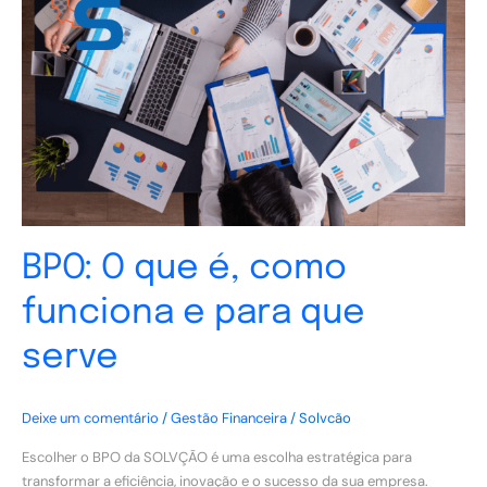
que
é,
como
funciona
e
para
que
serve
BPO: O que é, como
funciona e para que
serve
Deixe um comentário
/
Gestão Financeira
/
Solvcão
Escolher o BPO da SOLVÇÃO é uma escolha estratégica para
transformar a eficiência, inovação e o sucesso da sua empresa.