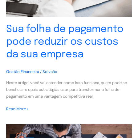
sua
empresa
Sua folha de pagamento
pode reduzir os custos
da sua empresa
Gestão Financeira
/
Solvcão
Neste artigo, você vai entender como isso funciona, quem pode se
beneficiar e quais estratégias usar para transformar a folha de
pagamento em uma vantagem competitiva real
Read More »
BPO:
O