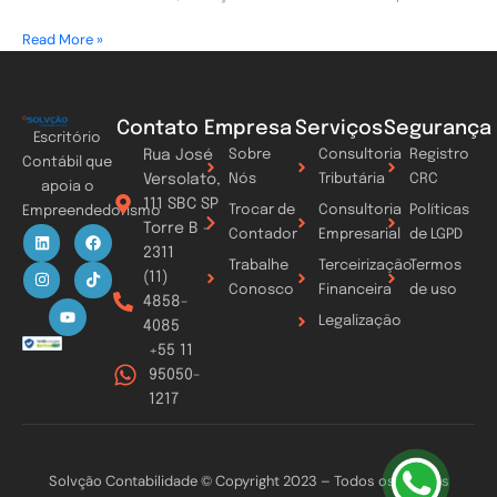
Read More »
Contato
Empresa
Serviços
Segurança
Escritório
Rua José
Sobre
Consultoria
Registro
Contábil que
Versolato,
Nós
Tributária
CRC
apoia o
111 SBC SP
Trocar de
Consultoria
Políticas
Empreendedorismo
Torre B -
L
I
Y
F
T
Contador
Empresarial
de LGPD
i
n
o
a
i
2311
n
s
u
c
k
Trabalhe
Terceirização
Termos
k
t
t
e
t
(11)
Conosco
Financeira
de uso
e
a
u
b
o
4858-
d
g
b
o
k
Legalização
i
r
e
o
4085
n
a
k
+55 11
m
95050-
1217
Solvção Contabilidade © Copyright 2023 – Todos os direitos