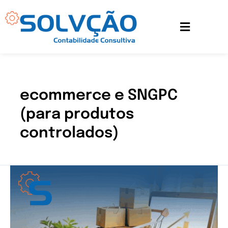
Ir
para
o
conteúdo
ecommerce e SNGPC
(para produtos
controlados)
Como
os
impostos
impactam
seu
e-