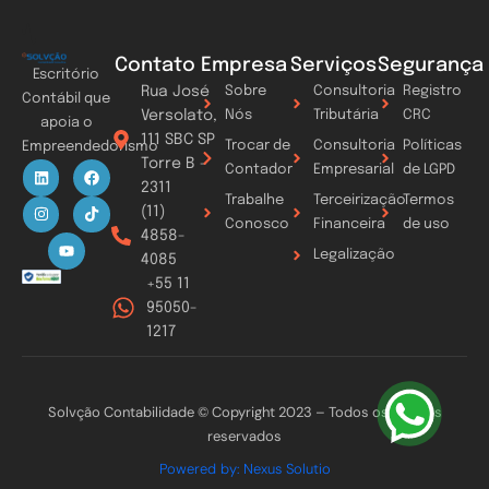
Contato
Empresa
Serviços
Segurança
Escritório
Rua José
Sobre
Consultoria
Registro
Contábil que
Versolato,
Nós
Tributária
CRC
apoia o
111 SBC SP
Trocar de
Consultoria
Políticas
Empreendedorismo
Torre B -
L
I
Y
F
T
Contador
Empresarial
de LGPD
i
n
o
a
i
2311
n
s
u
c
k
Trabalhe
Terceirização
Termos
k
t
t
e
t
(11)
Conosco
Financeira
de uso
e
a
u
b
o
4858-
d
g
b
o
k
Legalização
i
r
e
o
4085
n
a
k
+55 11
m
95050-
1217
Solvção Contabilidade © Copyright 2023 – Todos os direitos
reservados
Powered by: Nexus Solutio