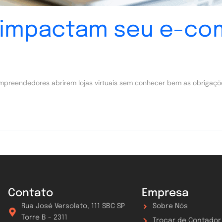
 impactam seu e-c
empreendedores abrirem lojas virtuais sem conhecer bem as obrigaçõe
Contato
Empresa
Rua José Versolato, 111 SBC SP
Sobre Nós
Torre B - 2311
Trocar de Contador