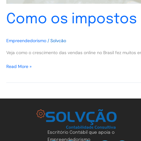
Como os impostos
Empreendedorismo
/
Solvcão
Veja como o crescimento das vendas online no Brasil fez muitos 
Read More »
Escritório Contábil que apoia o
Empreendedorismo