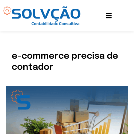
Ir
para
o
conteúdo
e-commerce precisa de
contador
Como
os
impostos
impactam
seu
e-
commerce