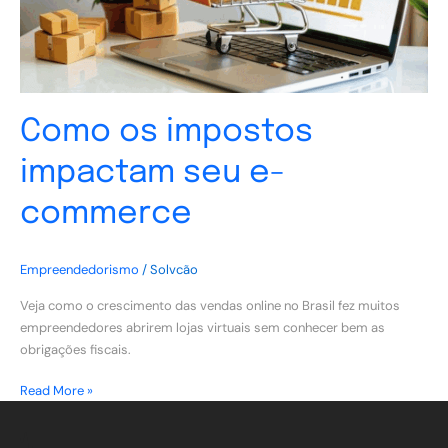
Como os impostos
impactam seu e-
commerce
Empreendedorismo
/
Solvcão
Veja como o crescimento das vendas online no Brasil fez muitos
empreendedores abrirem lojas virtuais sem conhecer bem as
obrigações fiscais.
Read More »