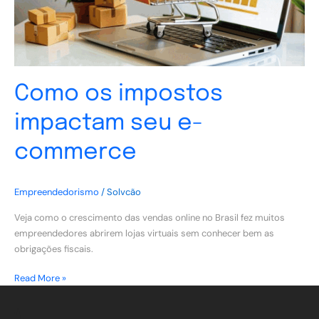
Como os impostos
impactam seu e-
commerce
Empreendedorismo
/
Solvcão
Veja como o crescimento das vendas online no Brasil fez muitos
empreendedores abrirem lojas virtuais sem conhecer bem as
obrigações fiscais.
Read More »