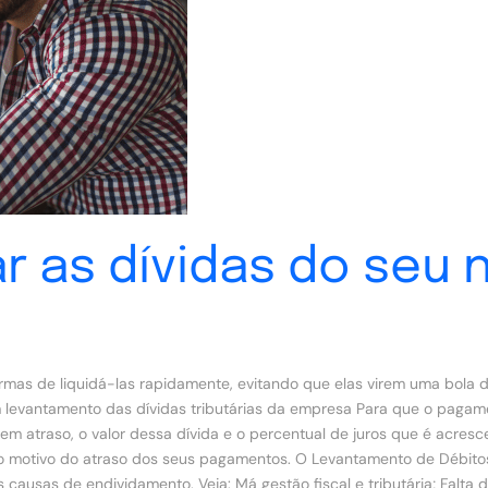
ar as dívidas do seu
formas de liquidá-las rapidamente, evitando que elas virem uma bola
 levantamento das dívidas tributárias da empresa Para que o pagame
m atraso, o valor dessa dívida e o percentual de juros que é acres
motivo do atraso dos seus pagamentos. O Levantamento de Débitos te
 causas de endividamento. Veja: Má gestão fiscal e tributária; Falta