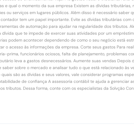
idas e qual o momento da sua empresa Existem as dívidas tributárias, 
 ou serviços em lugares públicos. Além disso é necessário saber qu
o contador tem um papel importante. Evite as dívidas tributárias com 
amentas de automação para ajudar na regularidade dos tributos. Além
dívida que te impede de exercer suas atividades por um empréstim
tárias podem acontecer dependendo de como o seu negócio está estrut
zar o acesso às informações da empresa. Corte seus gastos Para realiz
-prima, funcionários ociosos, falta de planejamento, problemas com
ributário leva a gastos desnecessários. Aumente suas vendas Depois
saber sobre o mercado e analisar tudo o que está relacionado às ve
 quais são as dívidas e seus valores, vale considerar programas esp
ontabilidade de confiança A assessoria contábil te ajuda a gerenc
os tributos. Dessa forma, conte com os especialistas da Solvção Co