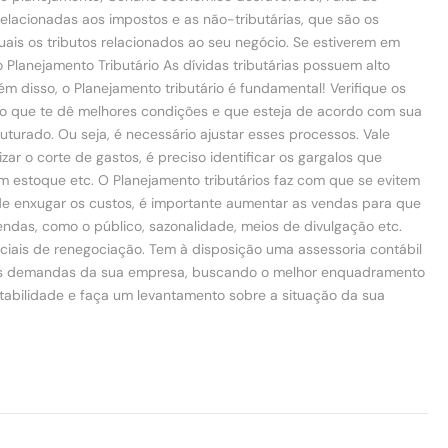
relacionadas aos impostos e as não-tributárias, que são os
ais os tributos relacionados ao seu negócio. Se estiverem em
o Planejamento Tributário As dívidas tributárias possuem alto
 disso, o Planejamento tributário é fundamental! Verifique os
o que te dê melhores condições e que esteja de acordo com sua
urado. Ou seja, é necessário ajustar esses processos. Vale
ar o corte de gastos, é preciso identificar os gargalos que
 estoque etc. O Planejamento tributários faz com que se evitem
 de enxugar os custos, é importante aumentar as vendas para que
ndas, como o público, sazonalidade, meios de divulgação etc.
eciais de renegociação. Tem à disposição uma assessoria contábil
iar as demandas da sua empresa, buscando o melhor enquadramento
ntabilidade e faça um levantamento sobre a situação da sua