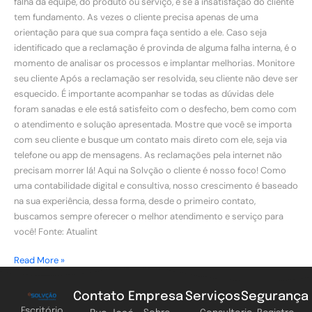
falha da equipe, do produto ou serviço, e se a insatisfação do cliente
tem fundamento. As vezes o cliente precisa apenas de uma
orientação para que sua compra faça sentido a ele. Caso seja
identificado que a reclamação é provinda de alguma falha interna, é o
momento de analisar os processos e implantar melhorias. Monitore
seu cliente Após a reclamação ser resolvida, seu cliente não deve ser
esquecido. É importante acompanhar se todas as dúvidas dele
foram sanadas e ele está satisfeito com o desfecho, bem como com
o atendimento e solução apresentada. Mostre que você se importa
com seu cliente e busque um contato mais direto com ele, seja via
telefone ou app de mensagens. As reclamações pela internet não
precisam morrer lá! Aqui na Solvção o cliente é nosso foco! Como
uma contabilidade digital e consultiva, nosso crescimento é baseado
na sua experiência, dessa forma, desde o primeiro contato,
buscamos sempre oferecer o melhor atendimento e serviço para
você! Fonte: Atualint
Read More »
Contato
Empresa
Serviços
Segurança
Escritório