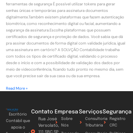
ferramentas de segurança É possível utilizar tokens para gerar
senhas únicas e temporárias para assinatura documentos
digitalmente.Também existem plataformas que fazem autenticação
biométrica, como reconhecimento digital ou facial, aumentando a
segurança da assinatura.Escolha plataformas que possuem
certificados de segurança e proteção de dados. Você sabia que dá
pra assinar documentos de forma digital com validade jurídica, igual
uma assinatura em cartório? A SOLVÇÃO Contabilidade trabalha
com todos os tipos de certificado digital, validando o processo
desde o início e com a possibilidade de validação dos dados por
meio de videoconferência, ficando tudo pronto no mesmo dia, sem
que você precise sair da sua casa ou da sua empresa.
Read More »
Contato
Empresa
Serviços
Segurança
Escritório
Rua José
Sobre
Consultoria
Registro
Contábil que
Versolato,
Nós
Tributária
CRC
apoia o
111 SBC SP