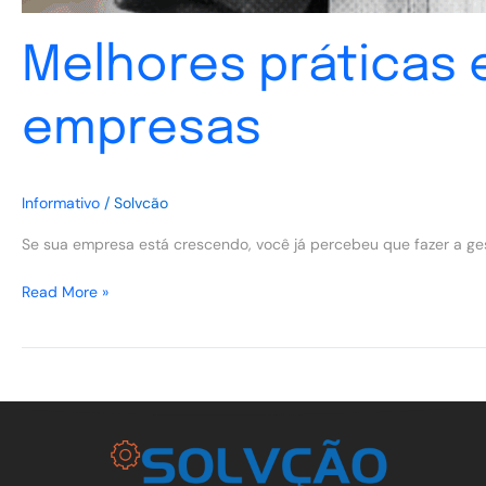
Melhores práticas
empresas
Informativo
/
Solvcão
Se sua empresa está crescendo, você já percebeu que fazer a gest
Read More »