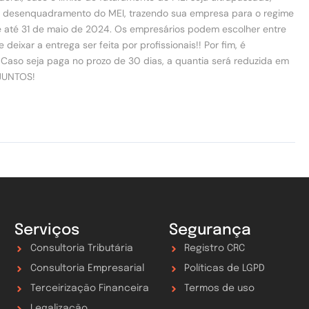
 de desenquadramento do MEI, trazendo sua empresa para o regime
e até 31 de maio de 2024. Os empresários podem escolher entre
ixar a entrega ser feita por profissionais!! Por fim, é
Caso seja paga no prozo de 30 dias, a quantia será reduzida em
 JUNTOS!
Serviços
Segurança
Consultoria Tributária
Registro CRC
Consultoria Empresarial
Políticas de LGPD
Terceirização Financeira
Termos de uso
Legalização