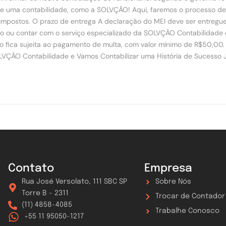
io de uma contabilidade, como a SOLVÇÃO! Aqui, faremos o processo
 impostos. O prazo de entrega A declaração do MEI deve ser entregu
o ou contar com o serviço especializado da SOLVÇÃO Contabilidade e de
 fica sujeita ao pagamento de multa, com valor mínimo de R$50,00. 
OLVÇÃO Contabilidade e Vamos Contabilizar uma História de Sucesso
Contato
Empresa
Rua José Versolato, 111 SBC SP
Sobre Nós
Torre B - 2311
Trocar de Contador
(11) 4858-4085
Trabalhe Conosco
+55 11 95050-1217