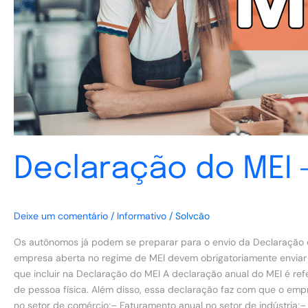
preenchimento
Declaração do MEI
Deixe um comentário
/
Informativo
/
Solvcão
Os autônomos já podem se preparar para o envio da Declaração d
empresa aberta no regime de MEI devem obrigatoriamente enviar 
que incluir na Declaração do MEI A declaração anual do MEI é re
de pessoa física. Além disso, essa declaração faz com que o empr
no setor de comércio;– Faturamento anual no setor de indústria;–