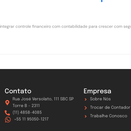
integrar controle financeiro com contabilidade para crescer com seg
Contato
Empresa
Rua José Versolato, 111 SBC SP
Sobre Nós
Torre B - 2311
Trocar de Contador
(11) 4858-4085
Trabalhe Conosco
+55 11 95050-1217