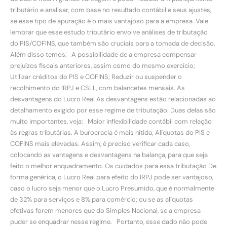
tributário e analisar, com base no resultado contábil e seus ajustes,
se esse tipo de apuração é o mais vantajoso para a empresa. Vale
lembrar que esse estudo tributário envolve análises de tributação
do PIS/COFINS, que também são cruciais para a tomada de decisão.
Além disso temos: A possibilidade de a empresa compensar
prejuízos fiscais anteriores, assim como do mesmo exercício;
Utilizar créditos do PIS e COFINS; Reduzir ou suspender o
recolhimento do IRPJ e CSLL, com balancetes mensais. As
desvantagens do Lucro Real As desvantagens estão relacionadas ao
detalhamento exigido por esse regime de tributação. Duas delas são
muito importantes, veja: Maior inflexibilidade contábil com relação
às regras tributárias. A burocracia é mais nítida; Alíquotas do PIS e
COFINS mais elevadas. Assim, é preciso verificar cada caso,
colocando as vantagens e desvantagens na balança, para que seja
feito o melhor enquadramento. Os cuidados para essa tributação De
forma genérica, o Lucro Real para efeito do IRPJ pode ser vantajoso,
caso o lucro seja menor que o Lucro Presumido, que é normalmente
de 32% para serviços e 8% para comércio; ou se as alíquotas
efetivas forem menores que do Simples Nacional, se a empresa
puder se enquadrar nesse regime. Portanto, esse dado não pode