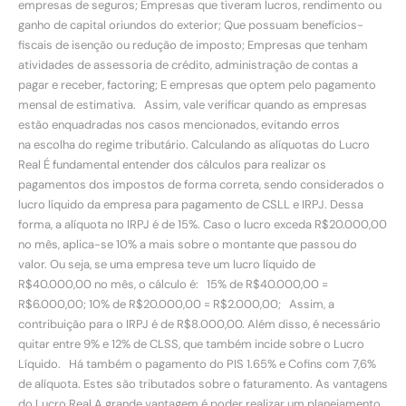
empresas de seguros; Empresas que tiveram lucros, rendimento ou
ganho de capital oriundos do exterior; Que possuam benefícios-
fiscais de isenção ou redução de imposto; Empresas que tenham
atividades de assessoria de crédito, administração de contas a
pagar e receber, factoring; E empresas que optem pelo pagamento
mensal de estimativa. Assim, vale verificar quando as empresas
estão enquadradas nos casos mencionados, evitando erros
na escolha do regime tributário. Calculando as alíquotas do Lucro
Real É fundamental entender dos cálculos para realizar os
pagamentos dos impostos de forma correta, sendo considerados o
lucro líquido da empresa para pagamento de CSLL e IRPJ. Dessa
forma, a alíquota no IRPJ é de 15%. Caso o lucro exceda R$20.000,00
no mês, aplica-se 10% a mais sobre o montante que passou do
valor. Ou seja, se uma empresa teve um lucro líquido de
R$40.000,00 no mês, o cálculo é: 15% de R$40.000,00 =
R$6.000,00; 10% de R$20.000,00 = R$2.000,00; Assim, a
contribuição para o IRPJ é de R$8.000,00. Além disso, é necessário
quitar entre 9% e 12% de CLSS, que também incide sobre o Lucro
Líquido. Há também o pagamento do PIS 1.65% e Cofins com 7,6%
de alíquota. Estes são tributados sobre o faturamento. As vantagens
do Lucro Real A grande vantagem é poder realizar um planejamento