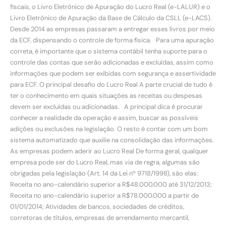
fiscais, o Livro Eletrônico de Apuração do Lucro Real (e-LALUR) e o
Livro Eletrônico de Apuração da Base de Cálculo da CSLL (e-LACS).
Desde 2014 as empresas passaram a entregar esses livros por meio
da ECF, dispensando o controle de forma física. Para uma apuração
correta, é importante que o sistema contábil tenha suporte para o
controle das contas que serão adicionadas e excluídas, assim como
informações que podem ser exibidas com segurança e assertividade
para ECF. O principal desafio do Lucro Real A parte crucial de tudo é
ter o conhecimento em quais situações as receitas ou despesas
devem ser excluídas ou adicionadas. A principal dica é procurar
conhecer a realidade da operação e assim, buscar as possíveis
adições ou exclusões na legislação. O resto é contar com um bom
sistema automatizado que auxilie na consolidação das informações.
As empresas podem aderir ao Lucro Real De forma geral, qualquer
empresa pode ser do Lucro Real, mas via de regra, algumas são
obrigadas pela legislação (Art. 14 da Lei nº 9718/1998), são elas:
Receita no ano-calendário superior a R$48.000.000 até 31/12/2013;
Receita no ano-calendário superior a R$78.000.000 a partir de
01/01/2014; Atividades de bancos, sociedades de créditos,
corretoras de títulos, empresas de arrendamento mercantil,