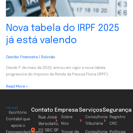
Nova tabela do IRPF 2025
já está valendo
Gestão Financeira
/
Solvcão
Desde 1º de maio de 2025, entrou em vigor a nova tabela
progressiva do Imposto de Renda da Pessoa Física (IRPF).
Read More »
Contato
Empresa
Serviços
Segurança
Escritório
Rua José
Sobre
Consultoria
Registro
Contábil que
Versolato,
Nós
Tributária
CRC
apoia o
111 SBC SP
Trocar de
Consultoria
Políticas
Empreendedorismo