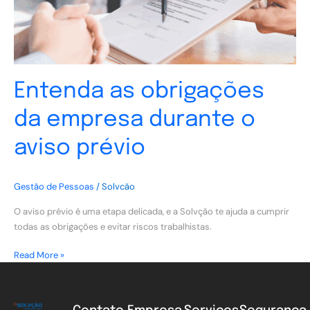
aviso
prévio
Entenda as obrigações
da empresa durante o
aviso prévio
Gestão de Pessoas
/
Solvcão
O aviso prévio é uma etapa delicada, e a Solvção te ajuda a cumprir
todas as obrigações e evitar riscos trabalhistas.
Read More »