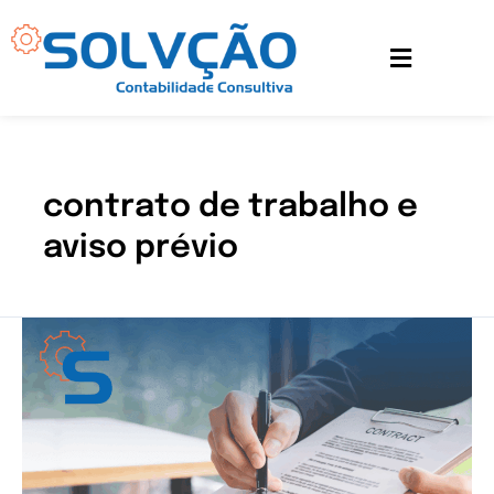
Ir
para
o
conteúdo
contrato de trabalho e
aviso prévio
Entenda
as
obrigações
da
empresa
durante
o