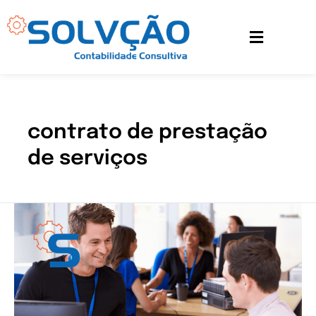
Ir
para
o
conteúdo
contrato de prestação
de serviços
Os
direitos
do
prestador
de
serviços