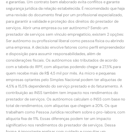
e garantias. Um contrato bem elaborado evita conflitos e garante
segurança jurídica da relação estabelecida. É recomendado que haja
uma revisão do documento final por um profissional especializado,
para garantir a validade e proteção dos direitos do prestador de
serviços. Abrir uma empresa ou ser autônomo? Sendo um
prestador de serviços sem vínculo empregatício, existem 2 opções:
Ser autônomo ou profissional liberal como pessoa física ou abrindo
uma empresa. A decisão envolve fatores como perfil empreendedor
e disposição para assumir responsabilidades, além de
considerações fiscais. Os autônomos são tributados de acordo
com a tabela do IRPF, com alíquotas podendo chegar a 27,5% para
quem recebe mais de R$ 4,5 mil por mês. As micro e pequenas
empresas optantes pelo Simples Nacional podem ter alíquotas de
4,5% a 15,5% dependendo do serviço prestado e do faturamento. A
contribuição ao INSS também tem impacto nos rendimentos do
prestador de serviços. Os autônomos calculam o INSS com base no
total de rendimentos, com alíquotas que chegam a 20%. Os que
trabalham como Pessoa Jurídica recolhem sobre o pro-labore, com
alíquota fixa de 11%. Essas diferenças podem ter um impacto
significativo nos rendimentos do prestador de serviços. Dessa
forma, é importante analisar com cuidado e consultar um