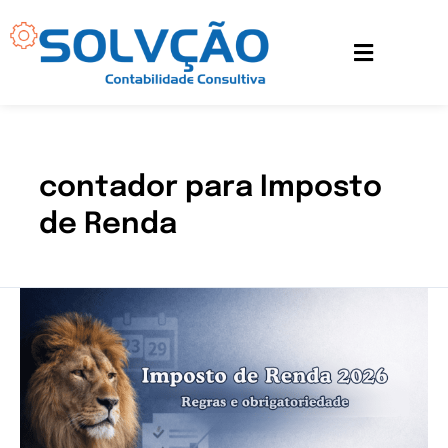
Ir
para
o
conteúdo
contador para Imposto
de Renda
Imposto
de
Renda
2026:
regras
e
obrigatoriedade