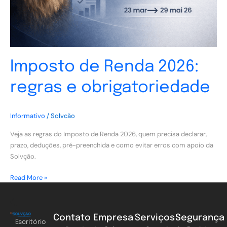
Imposto de Renda 2026:
regras e obrigatoriedade
Informativo
/
Solvcão
Veja as regras do Imposto de Renda 2026, quem precisa declarar,
prazo, deduções, pré-preenchida e como evitar erros com apoio da
Solvção.
Read More »
Contato
Empresa
Serviços
Segurança
Escritório