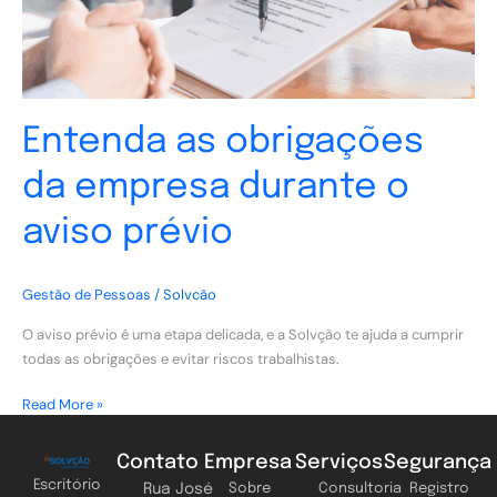
prévio
Entenda as obrigações
da empresa durante o
aviso prévio
Gestão de Pessoas
/
Solvcão
O aviso prévio é uma etapa delicada, e a Solvção te ajuda a cumprir
todas as obrigações e evitar riscos trabalhistas.
Read More »
Contato
Empresa
Serviços
Segurança
Escritório
Rua José
Sobre
Consultoria
Registro