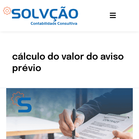
Ir
para
o
conteúdo
cálculo do valor do aviso
prévio
Entenda
as
obrigações
da
empresa
durante
o
aviso