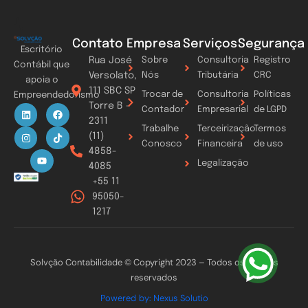
Contato
Empresa
Serviços
Segurança
Escritório
Rua José
Sobre
Consultoria
Registro
Contábil que
Versolato,
Nós
Tributária
CRC
apoia o
111 SBC SP
Trocar de
Consultoria
Políticas
Empreendedorismo
Torre B -
L
I
Y
F
T
Contador
Empresarial
de LGPD
i
n
o
a
i
2311
n
s
u
c
k
Trabalhe
Terceirização
Termos
k
t
t
e
t
(11)
Conosco
Financeira
de uso
e
a
u
b
o
4858-
d
g
b
o
k
Legalização
i
r
e
o
4085
n
a
k
+55 11
m
95050-
1217
Solvção Contabilidade © Copyright 2023 – Todos os direitos
reservados
Powered by: Nexus Solutio