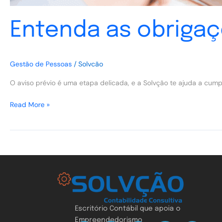
Entenda as obrigaç
Gestão de Pessoas
/
Solvcão
O aviso prévio é uma etapa delicada, e a Solvção te ajuda a cumpri
Read More »
Escritório Contábil que apoia o
Empreendedorismo