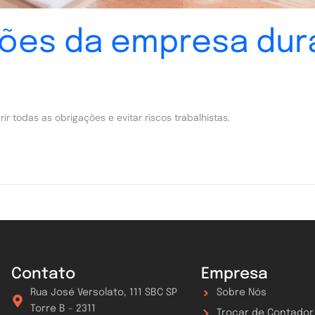
ões da empresa dura
r todas as obrigações e evitar riscos trabalhistas.
Contato
Empresa
Rua José Versolato, 111 SBC SP
Sobre Nós
Torre B - 2311
Trocar de Contador