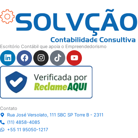
Escritório Contábil que apoia o Empreendedorismo
L
F
I
T
Y
i
a
n
i
o
n
c
s
k
u
k
e
t
t
t
e
b
a
o
u
d
o
g
k
b
i
o
r
e
n
k
a
Contato
m
Rua José Versolato, 111 SBC SP Torre B - 2311
(11) 4858-4085
+55 11 95050-1217