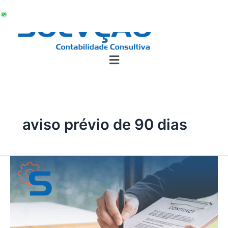
Ir
para
o
conteúdo
aviso prévio de 90 dias
Entenda
as
obrigações
da
empresa
durante