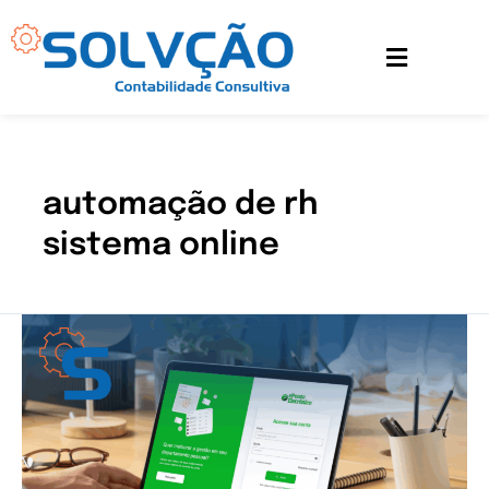
Ir
para
o
conteúdo
automação de rh
sistema online
Organize
o
RH
da
sua
empresa
de