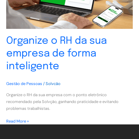
forma
inteligente
Organize o RH da sua
empresa de forma
inteligente
Gestão de Pessoas
/
Solvcão
Organize o RH da sua empresa com o ponto eletrônico
recomendado pela Solvção, ganhando praticidade e evitando
problemas trabalhistas.
Read More »