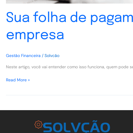
Sua folha de pagam
empresa
Gestão Financeira
/
Solvcão
Neste artigo, você vai entender como isso funciona, quem pode s
Read More »