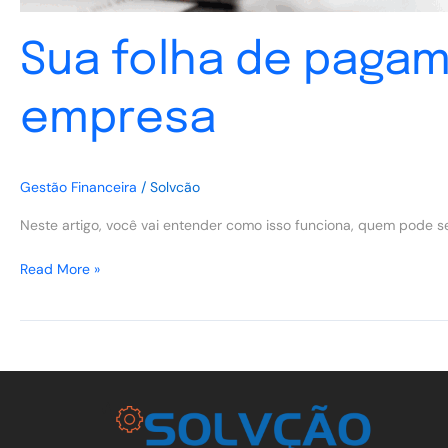
Sua folha de pagam
empresa
Gestão Financeira
/
Solvcão
Neste artigo, você vai entender como isso funciona, quem pode s
Read More »