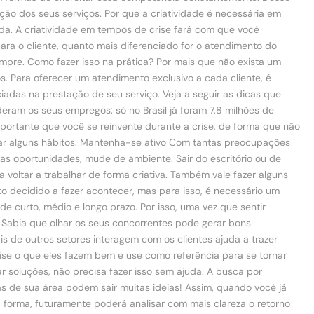
ação dos seus serviços. Por que a criatividade é necessária em
da. A criatividade em tempos de crise fará com que você
ara o cliente, quanto mais diferenciado for o atendimento do
sempre. Como fazer isso na prática? Por mais que não exista um
. Para oferecer um atendimento exclusivo a cada cliente, é
ciadas na prestação de seu serviço. Veja a seguir as dicas que
ram os seus empregos: só no Brasil já foram 7,8 milhões de
mportante que você se reinvente durante a crise, de forma que não
ocar alguns hábitos. Mantenha-se ativo Com tantas preocupações
vas oportunidades, mude de ambiente. Sair do escritório ou de
voltar a trabalhar de forma criativa. Também vale fazer alguns
o decidido a fazer acontecer, mas para isso, é necessário um
e curto, médio e longo prazo. Por isso, uma vez que sentir
a Sabia que olhar os seus concorrentes pode gerar bons
s de outros setores interagem com os clientes ajuda a trazer
lise o que eles fazem bem e use como referência para se tornar
ar soluções, não precisa fazer isso sem ajuda. A busca por
de sua área podem sair muitas ideias! Assim, quando você já
a forma, futuramente poderá analisar com mais clareza o retorno