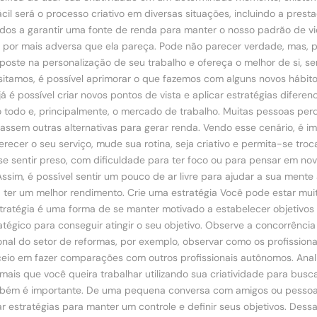
il será o processo criativo em diversas situações, incluindo a prest
os a garantir uma fonte de renda para manter o nosso padrão de vi
o, por mais adversa que ela pareça. Pode não parecer verdade, mas, p
, aposte na personalização de seu trabalho e ofereça o melhor de si, 
itamos, é possível aprimorar o que fazemos com alguns novos hábitos
 é possível criar novos pontos de vista e aplicar estratégias diferen
odo e, principalmente, o mercado de trabalho. Muitas pessoas perde
assem outras alternativas para gerar renda. Vendo esse cenário, é i
recer o seu serviço, mude sua rotina, seja criativo e permita-se tr
se sentir preso, com dificuldade para ter foco ou para pensar em no
, é possível sentir um pouco de ar livre para ajudar a sua mente a 
ter um melhor rendimento. Crie uma estratégia Você pode estar muit
ratégia é uma forma de se manter motivado a estabelecer objetivos d
tégico para conseguir atingir o seu objetivo. Observe a concorrênci
al do setor de reformas, por exemplo, observar como os profissionai
receio em fazer comparações com outros profissionais autônomos. Ana
 mais que você queira trabalhar utilizando sua criatividade para busc
bém é importante. De uma pequena conversa com amigos ou pessoas 
 estratégias para manter um controle e definir seus objetivos. Dess