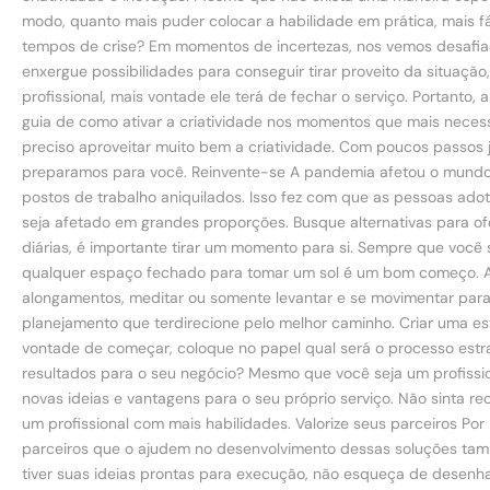
modo, quanto mais puder colocar a habilidade em prática, mais fác
tempos de crise? Em momentos de incertezas, nos vemos desafiad
enxergue possibilidades para conseguir tirar proveito da situaçã
profissional, mais vontade ele terá de fechar o serviço. Portanto
guia de como ativar a criatividade nos momentos que mais necess
preciso aproveitar muito bem a criatividade. Com poucos passos já
preparamos para você. Reinvente-se A pandemia afetou o mundo t
postos de trabalho aniquilados. Isso fez com que as pessoas adot
seja afetado em grandes proporções. Busque alternativas para ofe
diárias, é importante tirar um momento para si. Sempre que você 
qualquer espaço fechado para tomar um sol é um bom começo. Assim
alongamentos, meditar ou somente levantar e se movimentar para 
planejamento que terdirecione pelo melhor caminho. Criar uma est
vontade de começar, coloque no papel qual será o processo estra
resultados para o seu negócio? Mesmo que você seja um profission
novas ideias e vantagens para o seu próprio serviço. Não sinta 
um profissional com mais habilidades. Valorize seus parceiros Por
parceiros que o ajudem no desenvolvimento dessas soluções tam
tiver suas ideias prontas para execução, não esqueça de desenhar