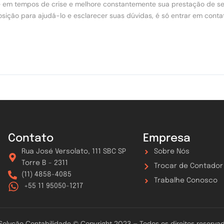
ade em tempos de crise e melhore constantemente sua prestação de se
ição para ajudá-lo e esclarecer suas dúvidas, é só entrar em cont
Contato
Empresa
Rua José Versolato, 111 SBC SP
Sobre Nós
Torre B - 2311
Trocar de Contador
(11) 4858-4085
Trabalhe Conosco
+55 11 95050-1217
Solvção Contabilidade © Copyright 2023 – Todos os direitos reserva