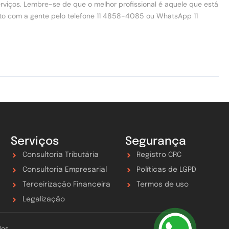
rviços. Lembre-se de que o melhor profissional é aquele que está
ato com a gente pelo telefone 11 4858-4085 ou WhatsApp 11
Serviços
Segurança
Consultoria Tributária
Registro CRC
Consultoria Empresarial
Políticas de LGPD
Terceirização Financeira
Termos de uso
Legalização
dos