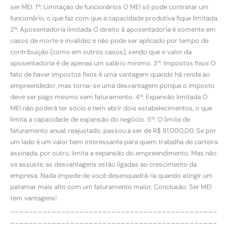
ser MEI: 1ª: Limitação de funcionários O MEI só pode contratar um
funcionário, o que faz com que a capacidade produtiva fique limitada.
2ª: Aposentadoria limitada O direito à aposentadoria é somente em
casos de morte e invalidez e não pode ser aplicado por tempo de
contribuição (como em outros casos), sendo que o valor da
aposentadoria é de apenas um salário mínimo. 3ª: Impostos fixos O
fato de haver impostos fixos é uma vantagem quando há renda ao
empreendedor, mas torna-se uma desvantagem porque o imposto
deve ser pago mesmo sem faturamento. 4ª: Expansão limitada O
MEI não poderá ter sócio e nem abrir dois estabelecimentos, o que
limita a capacidade de expansão do negócio. 5ª: O limite de
faturamento anual, reajustado, passou a ser de R$ 81.000,00. Se por
um lado é um valor bem interessante para quem trabalha de carteira
assinada, por outro, limita a expansão do empreendimento. Mas não
se assuste, as desvantagens estão ligadas ao crescimento da
empresa. Nada impede de você desenquadrá-la quando atingir um
patamar mais alto com um faturamento maior. Conclusão: Ser MEI
tem vantagens!
_____________________________________________
_____________________________________________