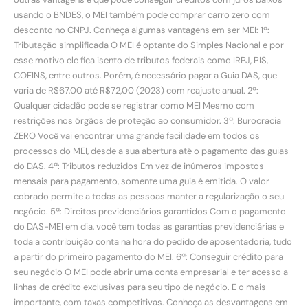
usando o BNDES, o MEI também pode comprar carro zero com
desconto no CNPJ. Conheça algumas vantagens em ser MEI: 1ª:
Tributação simplificada O MEI é optante do Simples Nacional e por
esse motivo ele fica isento de tributos federais como IRPJ, PIS,
COFINS, entre outros. Porém, é necessário pagar a Guia DAS, que
varia de R$67,00 até R$72,00 (2023) com reajuste anual. 2ª:
Qualquer cidadão pode se registrar como MEI Mesmo com
restrições nos órgãos de proteção ao consumidor. 3ª: Burocracia
ZERO Você vai encontrar uma grande facilidade em todos os
processos do MEI, desde a sua abertura até o pagamento das guias
do DAS. 4ª: Tributos reduzidos Em vez de inúmeros impostos
mensais para pagamento, somente uma guia é emitida. O valor
cobrado permite a todas as pessoas manter a regularização o seu
negócio. 5ª: Direitos previdenciários garantidos Com o pagamento
do DAS-MEI em dia, você tem todas as garantias previdenciárias e
toda a contribuição conta na hora do pedido de aposentadoria, tudo
a partir do primeiro pagamento do MEI. 6ª: Conseguir crédito para
seu negócio O MEI pode abrir uma conta empresarial e ter acesso a
linhas de crédito exclusivas para seu tipo de negócio. E o mais
importante, com taxas competitivas. Conheça as desvantagens em