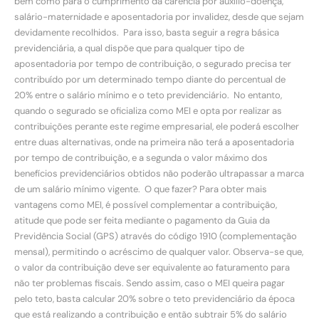
bem como para o cumprimento da carência por auxílio-doença,
salário-maternidade e aposentadoria por invalidez, desde que sejam
devidamente recolhidos. Para isso, basta seguir a regra básica
previdenciária, a qual dispõe que para qualquer tipo de
aposentadoria por tempo de contribuição, o segurado precisa ter
contribuído por um determinado tempo diante do percentual de
20% entre o salário mínimo e o teto previdenciário. No entanto,
quando o segurado se oficializa como MEI e opta por realizar as
contribuições perante este regime empresarial, ele poderá escolher
entre duas alternativas, onde na primeira não terá a aposentadoria
por tempo de contribuição, e a segunda o valor máximo dos
benefícios previdenciários obtidos não poderão ultrapassar a marca
de um salário mínimo vigente. O que fazer? Para obter mais
vantagens como MEI, é possível complementar a contribuição,
atitude que pode ser feita mediante o pagamento da Guia da
Previdência Social (GPS) através do código 1910 (complementação
mensal), permitindo o acréscimo de qualquer valor. Observa-se que,
o valor da contribuição deve ser equivalente ao faturamento para
não ter problemas fiscais. Sendo assim, caso o MEI queira pagar
pelo teto, basta calcular 20% sobre o teto previdenciário da época
que está realizando a contribuição e então subtrair 5% do salário