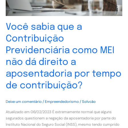
dá
direito
a
aposentadoria
Você sabia que a
por
tempo
Contribuição
de
contribuição?
Previdenciária como MEI
não dá direito a
aposentadoria por tempo
de contribuição?
Deixe um comentário
/
Empreendedorismo
/
Solvcão
Atualizado em 06/02/2023 É extremamente normal que alguns
segurados questionem a negação da aposentadoria por parte do
Instituto Nacional do Seguro Social (INSS), mesmo tendo cumprido