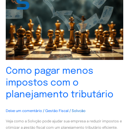
menos
impostos
com
o
planejamento
tributário
Como pagar menos
impostos com o
planejamento tributário
Deixe um comentário
/
Gestão Fiscal
/
Solvcão
Veja como a Solvção pode ajudar sua empresa a reduzir impostos e
otimizar a gestão fiscal com um planejamento tributário eficiente.