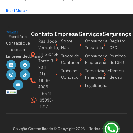
Read More »
Contato
Empresa
Serviços
Segurança
Escritório
Rua José
Sobre
Consultoria
Registro
Contábil que
Versolato,
Nós
Tributária
CRC
apoia o
111 SBC SP
Trocar de
Consultoria
Políticas
Empreendedorismo
Torre B -
L
I
Y
F
T
Contador
Empresarial
de LGPD
i
n
o
a
i
2311
n
s
u
c
k
Trabalhe
Terceirização
Termos
k
t
t
e
t
(11)
Conosco
Financeira
de uso
e
a
u
b
o
4858-
d
g
b
o
k
Legalização
i
r
e
o
4085
n
a
k
+55 11
m
95050-
1217
Solvção Contabilidade © Copyright 2023 – Todos os direitos