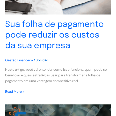
sua
empresa
Sua folha de pagamento
pode reduzir os custos
da sua empresa
Gestão Financeira
/
Solvcão
Neste artigo, você vai entender como isso funciona, quem pode se
beneficiar e quais estratégias usar para transformar a folha de
pagamento em uma vantagem competitiva real
Read More »
Como
pagar