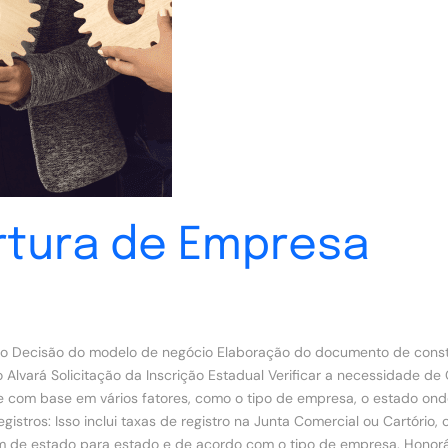
rtura de Empresa
o Decisão do modelo de negócio Elaboração do documento de consti
 Alvará Solicitação da Inscrição Estadual Verificar a necessidade d
 com base em vários fatores, como o tipo de empresa, o estado onde
istros: Isso inclui taxas de registro na Junta Comercial ou Cartório,
am de estado para estado e de acordo com o tipo de empresa. Honorár