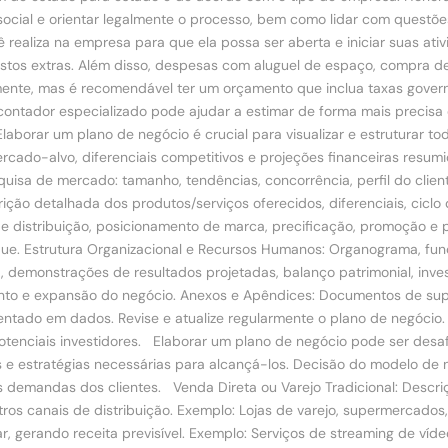
cial e orientar legalmente o processo, bem como lidar com questões 
 realiza na empresa para que ela possa ser aberta e iniciar suas ati
 custos extras. Além disso, despesas com aluguel de espaço, compra
ente, mas é recomendável ter um orçamento que inclua taxas govern
 contador especializado pode ajudar a estimar de forma mais precis
laborar um plano de negócio é crucial para visualizar e estruturar
ercado-alvo, diferenciais competitivos e projeções financeiras resumi
Pesquisa de mercado: tamanho, tendências, concorrência, perfil do cl
ão detalhada dos produtos/serviços oferecidos, diferenciais, ciclo d
 de distribuição, posicionamento de marca, precificação, promoção e 
stoque. Estrutura Organizacional e Recursos Humanos: Organograma, f
a, demonstrações de resultados projetadas, balanço patrimonial, inves
ento e expansão do negócio. Anexos e Apêndices: Documentos de sup
amentado em dados. Revise e atualize regularmente o plano de negócio
potenciais investidores. Elaborar um plano de negócio pode ser des
 e estratégias necessárias para alcançá-los. Decisão do modelo de 
demandas dos clientes. Venda Direta ou Varejo Tradicional: Descri
tros canais de distribuição. Exemplo: Lojas de varejo, supermercados,
 gerando receita previsível. Exemplo: Serviços de streaming de vídeo