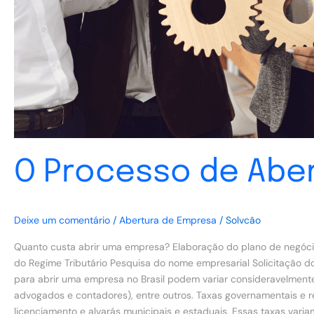
O Processo de Abe
Deixe um comentário
/
Abertura de Empresa
/
Solvcão
Quanto custa abrir uma empresa? Elaboração do plano de negóci
do Regime Tributário Pesquisa do nome empresarial Solicitação do
para abrir uma empresa no Brasil podem variar consideravelmente
advogados e contadores), entre outros. Taxas governamentais e reg
licenciamento e alvarás municipais e estaduais. Essas taxas vari