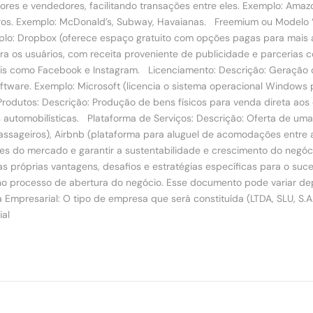
es e vendedores, facilitando transações entre eles. Exemplo: Amazo
os. Exemplo: McDonald’s, Subway, Havaianas. Freemium ou Modelo “Gr
plo: Dropbox (oferece espaço gratuito com opções pagas para mais 
ra os usuários, com receita proveniente de publicidade e parcerias 
iais como Facebook e Instagram. Licenciamento: Descrição: Geração 
oftware. Exemplo: Microsoft (licencia o sistema operacional Window
dutos: Descrição: Produção de bens físicos para venda direta aos c
s automobilísticas. Plataforma de Serviços: Descrição: Oferta de um
passageiros), Airbnb (plataforma para aluguel de acomodações entre
ades do mercado e garantir a sustentabilidade e crescimento do neg
as próprias vantagens, desafios e estratégias específicas para o s
o processo de abertura do negócio. Esse documento pode variar de
Empresarial: O tipo de empresa que será constituída (LTDA, SLU, S.A.,
ial