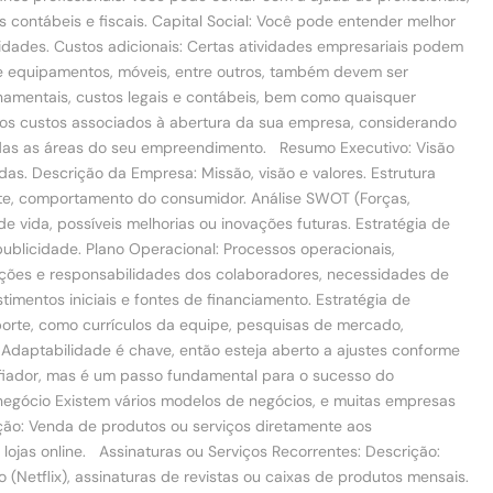
contábeis e fiscais. Capital Social: Você pode entender melhor
vidades. Custos adicionais: Certas atividades empresariais podem
 de equipamentos, móveis, entre outros, também devem ser
amentais, custos legais e contábeis, bem como quaisquer
a os custos associados à abertura da sua empresa, considerando
 todas as áreas do seu empreendimento. Resumo Executivo: Visão
das. Descrição da Empresa: Missão, visão e valores. Estrutura
iente, comportamento do consumidor. Análise SWOT (Forças,
e vida, possíveis melhorias ou inovações futuras. Estratégia de
publicidade. Plano Operacional: Processos operacionais,
unções e responsabilidades dos colaboradores, necessidades de
timentos iniciais e fontes de financiamento. Estratégia de
orte, como currículos da equipe, pesquisas de mercado,
. Adaptabilidade é chave, então esteja aberto a ajustes conforme
afiador, mas é um passo fundamental para o sucesso do
negócio Existem vários modelos de negócios, e muitas empresas
ção: Venda de produtos ou serviços diretamente aos
 lojas online. Assinaturas ou Serviços Recorrentes: Descrição:
 (Netflix), assinaturas de revistas ou caixas de produtos mensais.