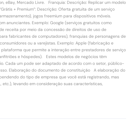
n, eBay, Mercado Livre. Franquia: Descrição: Replicar um modelo
átis + Premium”: Descrição: Oferta gratuita de um serviço
armazenamento), jogos freemium para dispositivos móveis.
com anunciantes. Exemplo: Google (serviços gratuitos como
de receita por meio da concessão de direitos de uso de
s para fabricantes de computadores), franquias de personagens de
onsumidores ou a varejistas. Exemplo: Apple (fabricação e
a plataforma que permite a interação entre prestadores de serviço
 anfitriões e hóspedes). Estes modelos de negócios têm
ócio. Cada um pode ser adaptado de acordo com o setor, público-
ucesso. Elaboração do documento de constituição A elaboração do
pendendo do tipo de empresa que você está registrando, mas
 etc.), levando em consideração suas características,