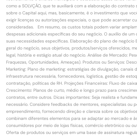
como a SOLVÇÃO, que te auxiliará com a elaboração do contrato so
sobre o Capital aqui, mas, basicamente, é o investimento que você
exigir licenças ou autorizações especiais, o que pode acarretar
consideradas. Em resumo, os custos totais podem variar amplam
despesas adicionais específicas do seu negócio. O auxílio de um
suas necessidades específicas. Elaboração do plano de negócio E
geral do negócio, seus objetivos, produtos/serviços oferecidos, m
legal, história e estágio atual do negócio. Análise de Mercado: 
Fraquezas, Oportunidades, Ameaças). Produtos ou Serviços: Descriç
Marketing: Plano de marketing: estratégias de divulgação, canais
infraestrutura necessária, fornecedores, logística, gestão de e
contratação, políticas de RH. Projeções Financeiras: Fluxo de caix
Crescimento: Planos de curto, médio e longo prazo para crescim
contratos, entre outros. Dicas importantes: Seja realista e fund
necessário. Considere feedbacks de mentores, especialistas ou 
empreendimento, fornecendo direção e clareza sobre os objetivos
combinam diferentes elementos para se adaptar ao mercado e às 
consumidores por meio de lojas físicas, comércio eletrônico ou ou
Oferta de produtos ou serviços em uma base de assinatura regular,