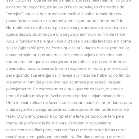
são “cotovias” que se sentem mais dispostas pela manhã. No outro
extremo do espectro, estão os 20% da população chamados de
“corujas”, aqueles que trabalham melhor à noite. A maioria das
pessoas se encontra, no entanto, em algum ponto intermediário.
Normalmente, sentem um pico de energia antes do meio-dia, uma
queda depois do almoço e um segundo estímulo no fim da tarde.
Aqui, o fundamental é que você organize o seu dia levando em conta
seu relógio biológico, de forma que as atividades que exigem maior
concentração ou que são mais relevantes sejam realizadas nos
momentos em que sua energia está em alta — e que você deixe as
atividades mais rotineiras (como responder e-mails, por exemplo)
para quando sua energia cai. Planeje a jornada de trabalho no fim do
dia anterior Um dia produtivo não acontece por acaso. Requer
planejamento. Se escrevermos o que queremos fazer, quando e
onde, é muito mais provável que os objetivos sejam alcançados.
Uma maneira eficaz de fazer isso é anotar suas três prioridades para
o dia seguinte, ou seja, aquelas coisas que você não pode deixar de
fazer. O próximo passo é completar a lista de tudo que tem pela
frente, de preferência hora a hora. Também é conveniente
acrescentar no final pequenas tarefas que podem ser feitas entre
reuniões ou em qualquer intervalo. No fim das contas, o que mais