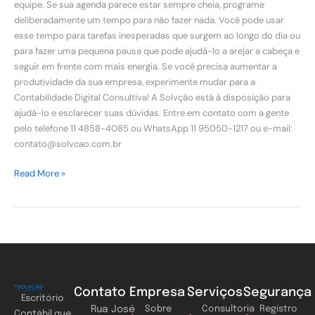
equipe. Se sua agenda parece estar sempre cheia, programe
deliberadamente um tempo para não fazer nada. Você pode usar
esse tempo para tarefas inesperadas que surgem ao longo do dia ou
para fazer uma pequena pausa que pode ajudá-lo a arejar a cabeça e
seguir em frente com mais energia. Se você precisa aumentar a
produtividade da sua empresa, experimente mudar para a
Contabilidade Digital Consultiva! A Solvção está à disposição para
ajudá-lo e esclarecer suas dúvidas. Entre em contato com a gente
pelo telefone 11 4858-4085 ou WhatsApp 11 95050-1217 ou e-mail:
contato@solvcao.com.br
Read More »
Contato
Empresa
Serviços
Segurança
Escritório
Rua José
Sobre
Consultoria
Registro
Contábil que