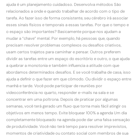
ajuda é um planejamento cuidadoso. Desenvolva métodos São
relacionados a onde e quando trabalhar de acordo com o tipo de
tarefa. Ao fazer isso de forma consistente, seu cérebro irá associar
esses sinais físicos e temporais a essas tarefas. Por que o tempo e
o espaço são importantes? Basicamente porque nos ajudam a
mudar a “chave” mental. Por exemplo, há pessoas que, quando
precisam resolver problemas complexos ou desafios criativos,
usam certos trajetos para caminhar e pensar. Outros preferem
dividir as tarefas entre um espaço do escritório e outro, o que ajuda
a quebrar a monotonia e também influencia a atitude com que
abordamos determinados desafios. E se você trabalha de casa, isso
ajuda a definir o que fazer em que cômodo. Ou dividir o espaço entre
manhã e tarde. Você pode participar de reuniões por
videoconferência no quarto, responder e-mails na sala e se
concentrar em uma poltrona. Depois de praticar por algumas
semanas, você terá gerado um fluxo que torna mais fácil atingir os
objetivos em menos tempo. Evite bloquear 100% a agenda Um dia
completamente bloqueado na agenda pode dar uma falsa sensação
de produtividade. Você não terá tempo para resolver imprevistos,
momentos de criatividade ou contato social com membros de sua