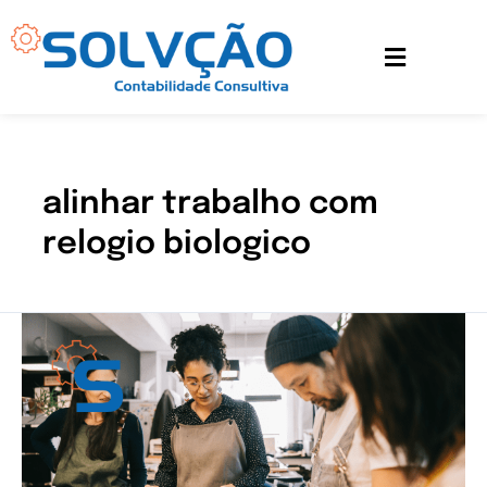
Ir
para
o
conteúdo
alinhar trabalho com
relogio biologico
Produtividade:
4
estratégias
para
fazer
mais
no