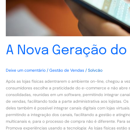
A Nova Geração do 
Deixe um comentário
/
Gestão de Vendas
/
Solvcão
Após as lojas físicas adentrarem o ambiente on-line, chegou a ve
consumidores escolhe a praticidade do e-commerce e não abre mã
consolidadas, reunidas em um software, permitindo integrar cana
de vendas, facilitando toda a parte administrativa aos lojistas. O
deles também é possível integrar canais digitais com lojas virtu
permitindo a integração dos canais, facilitando a gestão e ating
multicanais e, para o processo de compra não é diferente. Para se
Promova experiências usando a tecnologia: As lojas físicas estã