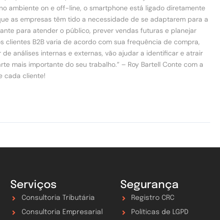
o ambiente on e off-line, o smartphone está ligado diretamente
que as empresas têm tido a necessidade de se adaptarem para a
ante para atender o público, prever vendas futuras e planejar
os clientes B2B varia de acordo com sua frequência de compra,
e análises internas e externas, vão ajudar a identificar e atrair
te mais importante do seu trabalho.” – Roy Bartell Conte com a
 cada cliente!
Serviços
Segurança
Consultoria Tributária
Registro CRC
Consultoria Empresarial
Políticas de LGPD