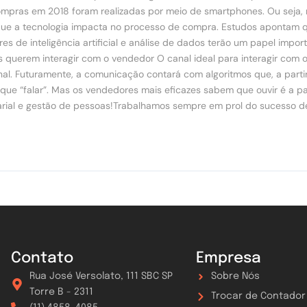
pras em 2018 foram realizadas por meio de smartphones. Ou seja, n
que a tecnologia impacta no processo de compra. Estudos apontam 
 de inteligência artificial e análise de dados terão um papel import
s querem interagir com o vendedor O canal ideal para interagir com 
nal. Futuramente, a comunicação contará com algoritmos que, a partir d
e “falar”. Mas os vendedores mais eficazes sabem que ouvir é a par
arial e gestão de pessoas!Trabalhamos sempre em prol do sucesso de
Contato
Empresa
Rua José Versolato, 111 SBC SP
Sobre Nós
Torre B - 2311
Trocar de Contador