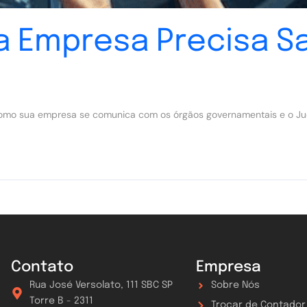
ua Empresa Precisa S
 como sua empresa se comunica com os órgãos governamentais e o Jud
Contato
Empresa
Rua José Versolato, 111 SBC SP
Sobre Nós
Torre B - 2311
Trocar de Contador