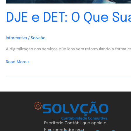
DJE e DET: O Que S
Informativo
/
Solvcão
A digitalização nos serviços públicos vem reformulando a forma
Read More »
Escritório Contábil que apoia o
Empreendedorismo