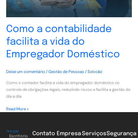
Como a contabilidade
facilita a vida do
Empregador Doméstico
Deixe um comentário
/
Gestão de Pessoas
/
Solvcão
Como o contador facilita a vida do empregador doméstico no
controle de obrigações legais, reduzindo riscos e facilita a gestão do
dia a dia.
Read More »
Contato
Empresa
Serviços
Segurança
Escritório