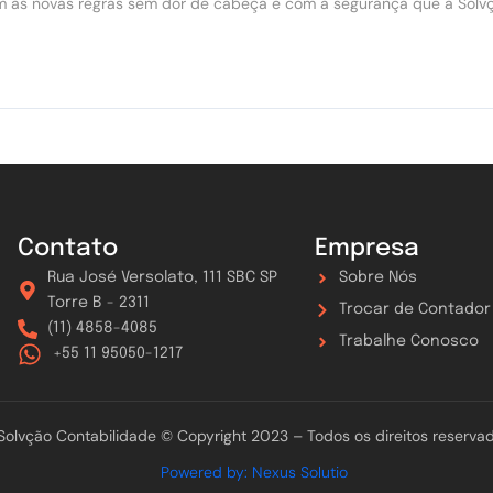
 as novas regras sem dor de cabeça e com a segurança que a Solvç
Contato
Empresa
Rua José Versolato, 111 SBC SP
Sobre Nós
Torre B - 2311
Trocar de Contador
(11) 4858-4085
Trabalhe Conosco
+55 11 95050-1217
Solvção Contabilidade © Copyright 2023 – Todos os direitos reserva
Powered by: Nexus Solutio