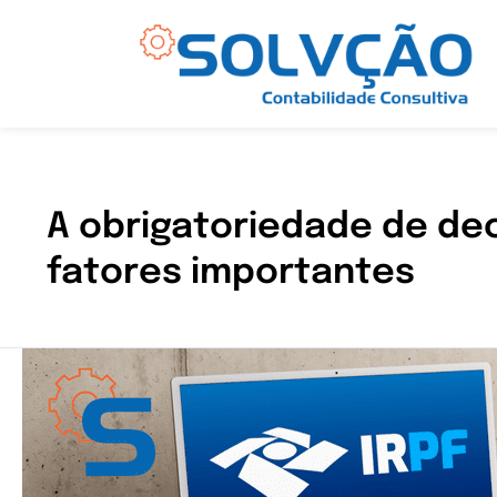
Ir
para
o
conteúdo
A obrigatoriedade de de
fatores importantes
Regras
para
declarar
o
Imposto
de