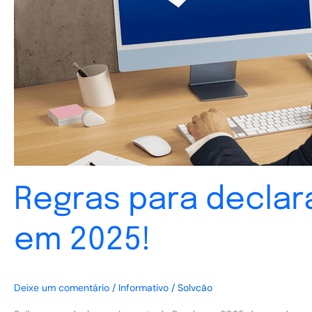
Renda
corretamente
em
2025!
Regras para decla
em 2025!
Deixe um comentário
/
Informativo
/
Solvcão