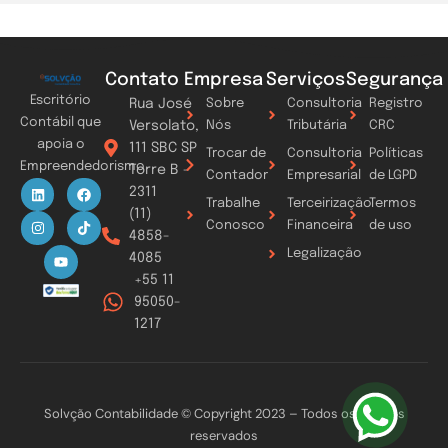
Contato
Empresa
Serviços
Segurança
Escritório
Rua José
Sobre
Consultoria
Registro
Contábil que
Versolato,
Nós
Tributária
CRC
apoia o
111 SBC SP
Trocar de
Consultoria
Políticas
Empreendedorismo
Torre B -
Contador
Empresarial
de LGPD
L
I
Y
F
T
2311
i
n
o
a
i
Trabalhe
Terceirização
Termos
n
s
u
c
k
(11)
k
t
t
e
t
Conosco
Financeira
de uso
4858-
e
a
u
b
o
d
g
b
o
k
Legalização
4085
i
r
e
o
n
a
k
+55 11
m
95050-
1217
Solvção Contabilidade © Copyright 2023 – Todos os direitos
reservados