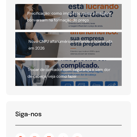
Precificação: como impostos, taxas e margem
conversam na formação do preço
Novo CNPJ alfanumérico: entenda o que muda
em 2026
Trocar de contador com segurança e sem dor
de cabeça: veja como fazer
Siga-nos
F
I
L
Y