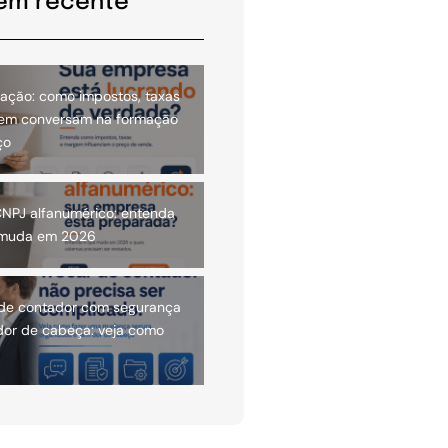
em recente
cação: como impostos, taxas
em conversam na formação
ço
NPJ alfanumérico: entenda
 muda em 2026
 de contador com segurança
dor de cabeça: veja como