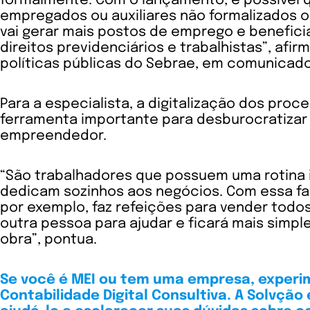
formalmente. Com o lançamento, é possível 
empregados ou auxiliares não formalizados o
vai gerar mais postos de emprego e benefic
direitos previdenciários e trabalhistas”, afir
políticas públicas do Sebrae, em comunicado
Para a especialista, a digitalização dos proc
ferramenta importante para desburocratizar
empreendedor.
“São trabalhadores que possuem uma rotina i
dedicam sozinhos aos negócios. Com essa fac
por exemplo, faz refeições para vender todo
outra pessoa para ajudar e ficará mais simpl
obra”, pontua.
Se você é MEI ou tem uma empresa, experi
Contabilidade Digital Consultiva. A Solvção