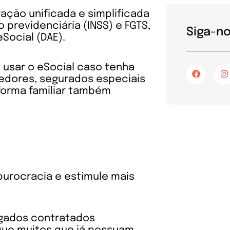
ação unificada e simplificada
 previdenciária (INSS) e FGTS,
Siga-n
ocial (DAE).
á usar o eSocial caso tenha
F
I
a
n
dores, segurados especiais
c
s
orma familiar também
e
t
b
a
o
g
o
r
k
a
burocracia e estimule mais
egados contratados