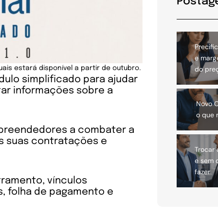
Postag
Precifi
e marg
is estará disponível a partir de outubro.
do pre
dulo simplificado para ajudar
tar informações sobre a
Novo C
o que
empreendedores a combater a
es suas contratações e
Trocar
e sem 
fazer
ramento, vínculos
s, folha de pagamento e