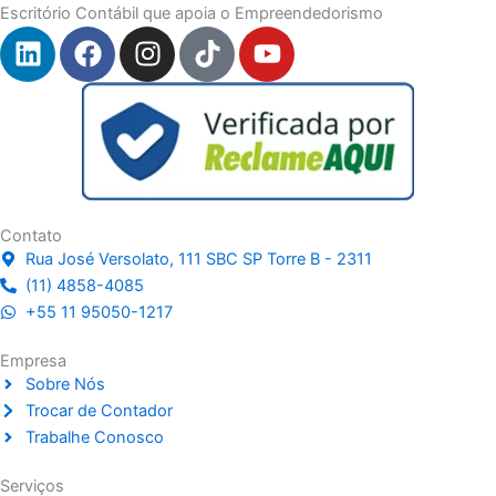
Escritório Contábil que apoia o Empreendedorismo
L
F
I
T
Y
i
a
n
i
o
n
c
s
k
u
k
e
t
t
t
e
b
a
o
u
d
o
g
k
b
i
o
r
e
n
k
a
Contato
m
Rua José Versolato, 111 SBC SP Torre B - 2311
(11) 4858-4085
+55 11 95050-1217
Empresa
Sobre Nós
Trocar de Contador
Trabalhe Conosco
Serviços