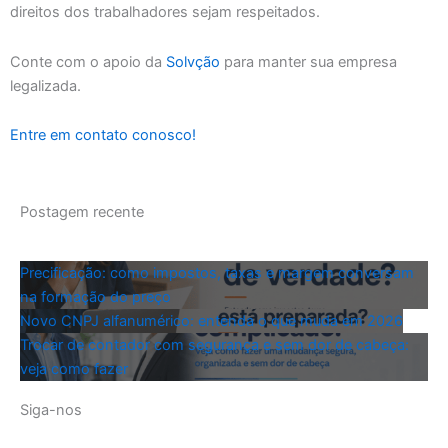
direitos dos trabalhadores sejam respeitados.
Conte com o apoio da
Solvção
para manter sua empresa
legalizada.
Entre em contato conosco!
Postagem recente
Precificação: como impostos, taxas e margem conversam
na formação do preço
Novo CNPJ alfanumérico: entenda o que muda em 2026
Trocar de contador com segurança e sem dor de cabeça:
veja como fazer
Siga-nos