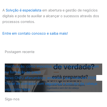
A
Solvção é especialista
em abertura e gestão de negócios
digitais e pode te auxiliar a alcançar o sucessos através dos
processos corretos.
Entre em contato conosco e saiba mais!
Postagem recente
Precificação: como impostos, taxas e margem conversam
na formação do preço
Novo CNPJ alfanumérico: entenda o que muda em 2026
Trocar de contador com segurança e sem dor de cabeça:
veja como fazer
Siga-nos