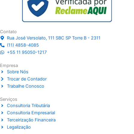
k
e
t
t
t
e
b
a
o
u
d
o
g
k
b
i
o
r
e
n
k
a
Contato
m
Rua José Versolato, 111 SBC SP Torre B - 2311
(11) 4858-4085
+55 11 95050-1217
Empresa
Sobre Nós
Trocar de Contador
Trabalhe Conosco
Serviços
Consultoria Tributária
Consultoria Empresarial
Terceirização Financeira
Legalização