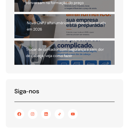
conversam na formação do preço
Novo CNPJ alfanumérico: entenda o que muda
em 2026
Trocar de contador com segurança e sem dor
de cabeça: veja como fazer
Siga-nos
F
I
L
Y
a
n
i
o
c
s
n
u
e
t
k
t
b
a
e
u