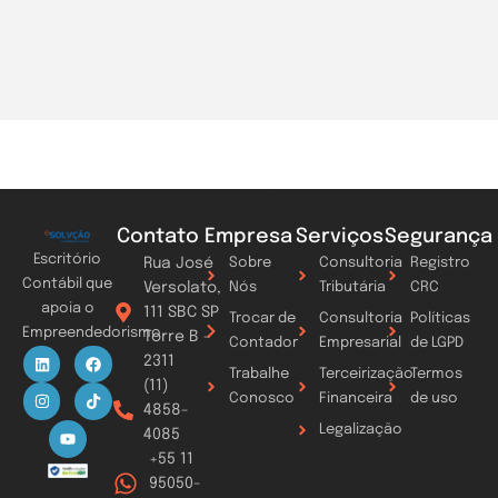
Contato
Empresa
Serviços
Segurança
Escritório
Rua José
Sobre
Consultoria
Registro
Contábil que
Versolato,
Nós
Tributária
CRC
apoia o
111 SBC SP
Trocar de
Consultoria
Políticas
Empreendedorismo
Torre B -
Contador
Empresarial
de LGPD
L
I
Y
F
T
2311
i
n
o
a
i
Trabalhe
Terceirização
Termos
n
s
u
c
k
(11)
k
t
t
e
t
Conosco
Financeira
de uso
4858-
e
a
u
b
o
d
g
b
o
k
Legalização
4085
i
r
e
o
n
a
k
+55 11
m
95050-